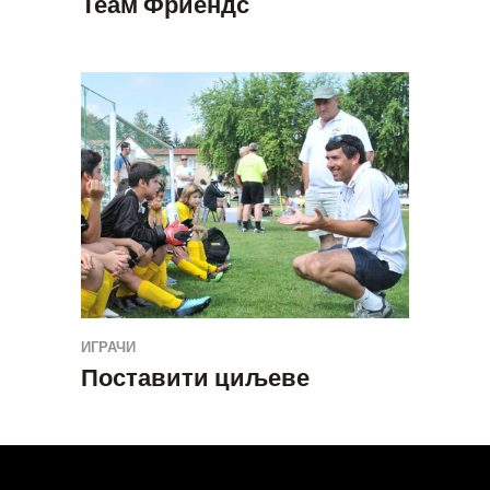
Теам Фриендс
ИГРАЧИ
Поставити циљеве