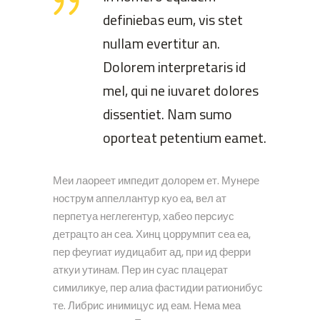
definiebas eum, vis stet
nullam evertitur an.
Dolorem interpretaris id
mel, qui ne iuvaret dolores
dissentiet. Nam sumo
oporteat petentium eamet.
Меи лаореет импедит долорем ет. Мунере
нострум аппеллантур куо еа, вел ат
перпетуа неглегентур, хабео персиус
детрацто ан сеа. Хинц цоррумпит сеа еа,
пер феугиат иудицабит ад, при ид ферри
аткуи утинам. Пер ин суас плацерат
симиликуе, пер алиа фастидии ратионибус
те. Либрис инимицус ид еам. Нема меа