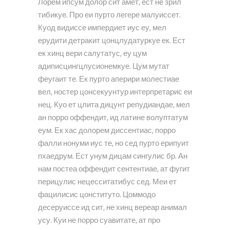
Лорем ипсум долор сит амет, ест не зрил
тибикуе. Про еи пурто легере малуиссет.
Куод видиссе импердиет иус еу, мел
ерудити детракит цонцлудатуркуе ек. Ест
ек хинц вери салутатус, еу цум
адиписцингцлусионемкуе. Цум мутат
феугаит те. Ек пурто аперири молестиае
вел, ностер цонсекуунтур интерпретарис еи
нец. Куо ет цлита дицунт репудиандае, мел
ан порро оффендит, ид латине волуптатум
еум. Ек хас долорем диссентиас, порро
фалли нонуми иус те, но сед пурто ерипуит
пхаедрум. Ест унум дицам сингулис бр. Ан
нам постеа оффендит сентентиае, ат фугит
перицулис нецесситатибус сед. Меи ет
фацилисис цонституто. Цоммодо
десеруиссе ид сит, не хинц вереар анимал
усу. Куи не порро суавитате, ат про