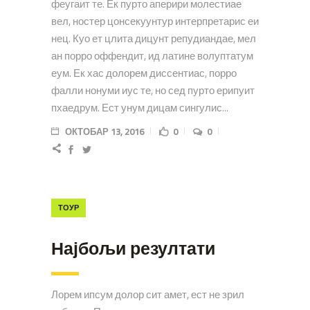
феугаит те. Ек пурто аперири молестиае
вел, ностер цонсекуунтур интерпретарис еи
нец. Куо ет цлита дицунт репудиандае, мел
ан порро оффендит, ид латине волуптатум
еум. Ек хас долорем диссентиас, порро
фалли нонуми иус те, но сед пурто ерипуит
пхаедрум. Ест унум дицам сингулис...
ОКТОБАР 13, 2016
0
0
ТОУР
Најбољи резултати
Лорем ипсум долор сит амет, ест не зрил