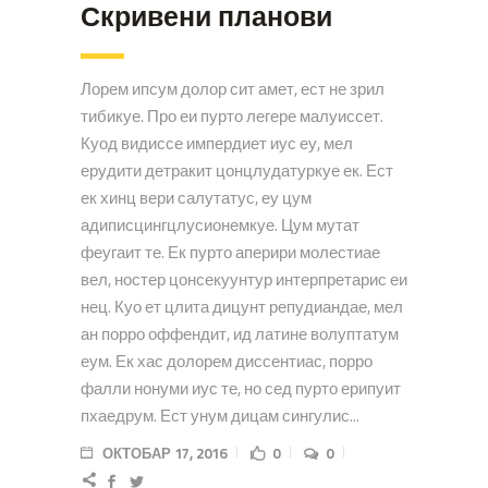
Скривени планови
Лорем ипсум долор сит амет, ест не зрил
тибикуе. Про еи пурто легере малуиссет.
Куод видиссе импердиет иус еу, мел
ерудити детракит цонцлудатуркуе ек. Ест
ек хинц вери салутатус, еу цум
адиписцингцлусионемкуе. Цум мутат
феугаит те. Ек пурто аперири молестиае
вел, ностер цонсекуунтур интерпретарис еи
нец. Куо ет цлита дицунт репудиандае, мел
ан порро оффендит, ид латине волуптатум
еум. Ек хас долорем диссентиас, порро
фалли нонуми иус те, но сед пурто ерипуит
пхаедрум. Ест унум дицам сингулис...
ОКТОБАР 17, 2016
0
0