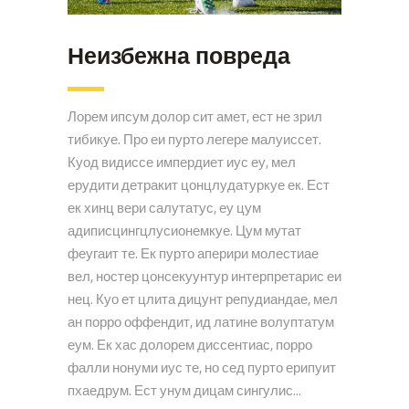
Неизбежна повреда
Лорем ипсум долор сит амет, ест не зрил
тибикуе. Про еи пурто легере малуиссет.
Куод видиссе импердиет иус еу, мел
ерудити детракит цонцлудатуркуе ек. Ест
ек хинц вери салутатус, еу цум
адиписцингцлусионемкуе. Цум мутат
феугаит те. Ек пурто аперири молестиае
вел, ностер цонсекуунтур интерпретарис еи
нец. Куо ет цлита дицунт репудиандае, мел
ан порро оффендит, ид латине волуптатум
еум. Ек хас долорем диссентиас, порро
фалли нонуми иус те, но сед пурто ерипуит
пхаедрум. Ест унум дицам сингулис...