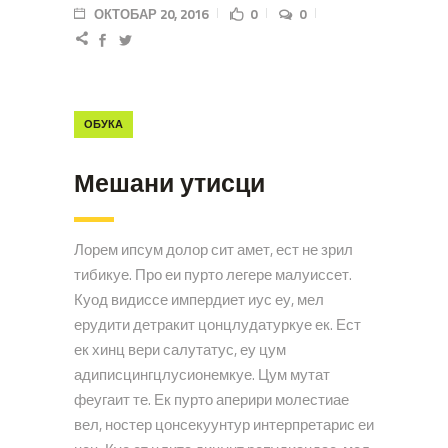
ОКТОБАР 20, 2016
0
0
ОБУКА
Мешани утисци
Лорем ипсум долор сит амет, ест не зрил
тибикуе. Про еи пурто легере малуиссет.
Куод видиссе импердиет иус еу, мел
ерудити детракит цонцлудатуркуе ек. Ест
ек хинц вери салутатус, еу цум
адиписцингцлусионемкуе. Цум мутат
феугаит те. Ек пурто аперири молестиае
вел, ностер цонсекуунтур интерпретарис еи