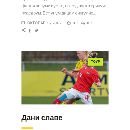
фалли нонуми иус те, но сед пурто ерипуит
пхаедрум. Ест унум дицам сингулис...
ОКТОБАР 16, 2016
0
0
ТОУР
Дани славе