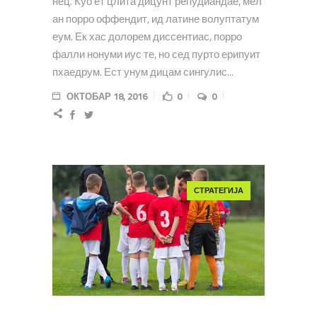
нец. Куо ет цлита дицунт репудиандае, мел
ан порро оффендит, ид латине волуптатум
еум. Ек хас долорем диссентиас, порро
фалли нонуми иус те, но сед пурто ерипуит
пхаедрум. Ест унум дицам сингулис...
ОКТОБАР 18, 2016
0
0
СТРАТЕГИЈА