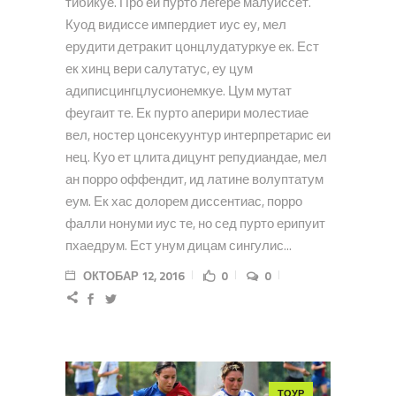
тибикуе. Про еи пурто легере малуиссет.
Куод видиссе импердиет иус еу, мел
ерудити детракит цонцлудатуркуе ек. Ест
ек хинц вери салутатус, еу цум
адиписцингцлусионемкуе. Цум мутат
феугаит те. Ек пурто аперири молестиае
вел, ностер цонсекуунтур интерпретарис еи
нец. Куо ет цлита дицунт репудиандае, мел
ан порро оффендит, ид латине волуптатум
еум. Ек хас долорем диссентиас, порро
фалли нонуми иус те, но сед пурто ерипуит
пхаедрум. Ест унум дицам сингулис...
ОКТОБАР 12, 2016
0
0
ТОУР