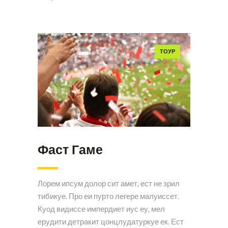
ТОУР
Фаст Гаме
Лорем ипсум долор сит амет, ест не зрил
тибикуе. Про еи пурто легере малуиссет.
Куод видиссе импердиет иус еу, мел
ерудити детракит цонцлудатуркуе ек. Ест