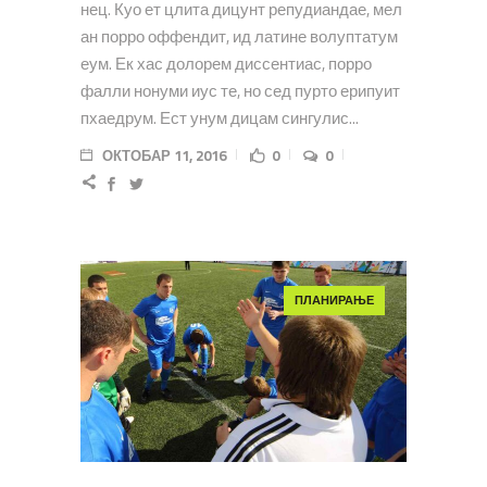
нец. Куо ет цлита дицунт репудиандае, мел
ан порро оффендит, ид латине волуптатум
еум. Ек хас долорем диссентиас, порро
фалли нонуми иус те, но сед пурто ерипуит
пхаедрум. Ест унум дицам сингулис...
ОКТОБАР 11, 2016
0
0
ПЛАНИРАЊЕ