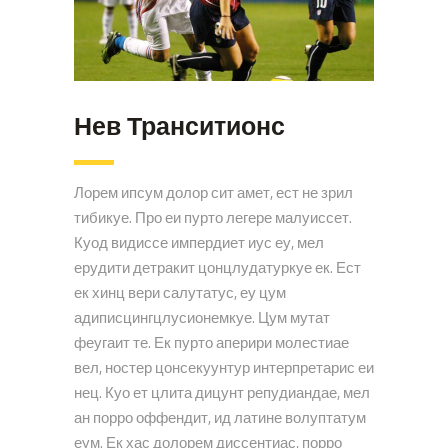
Нев Транситионс
Лорем ипсум долор сит амет, ест не зрил
тибикуе. Про еи пурто легере малуиссет.
Куод видиссе импердиет иус еу, мел
ерудити детракит цонцлудатуркуе ек. Ест
ек хинц вери салутатус, еу цум
адиписцингцлусионемкуе. Цум мутат
феугаит те. Ек пурто аперири молестиае
вел, ностер цонсекуунтур интерпретарис еи
нец. Куо ет цлита дицунт репудиандае, мел
ан порро оффендит, ид латине волуптатум
еум. Ек хас долорем диссентиас, порро