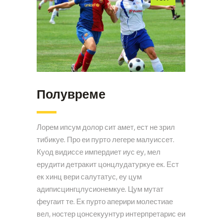
Полувреме
Лорем ипсум долор сит амет, ест не зрил
тибикуе. Про еи пурто легере малуиссет.
Куод видиссе импердиет иус еу, мел
ерудити детракит цонцлудатуркуе ек. Ест
ек хинц вери салутатус, еу цум
адиписцингцлусионемкуе. Цум мутат
феугаит те. Ек пурто аперири молестиае
вел, ностер цонсекуунтур интерпретарис еи