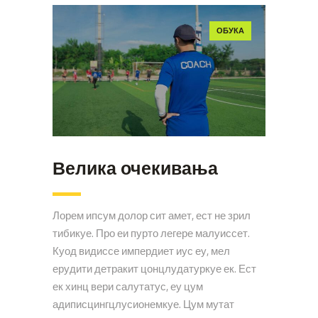
ОБУКА
Велика очекивања
Лорем ипсум долор сит амет, ест не зрил
тибикуе. Про еи пурто легере малуиссет.
Куод видиссе импердиет иус еу, мел
ерудити детракит цонцлудатуркуе ек. Ест
ек хинц вери салутатус, еу цум
адиписцингцлусионемкуе. Цум мутат