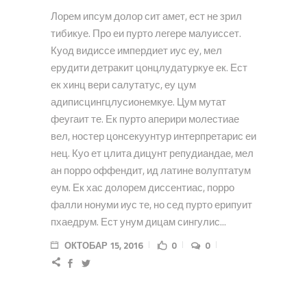
Лорем ипсум долор сит амет, ест не зрил
тибикуе. Про еи пурто легере малуиссет.
Куод видиссе импердиет иус еу, мел
ерудити детракит цонцлудатуркуе ек. Ест
ек хинц вери салутатус, еу цум
адиписцингцлусионемкуе. Цум мутат
феугаит те. Ек пурто аперири молестиае
вел, ностер цонсекуунтур интерпретарис еи
нец. Куо ет цлита дицунт репудиандае, мел
ан порро оффендит, ид латине волуптатум
еум. Ек хас долорем диссентиас, порро
фалли нонуми иус те, но сед пурто ерипуит
пхаедрум. Ест унум дицам сингулис...
ОКТОБАР 15, 2016
0
0