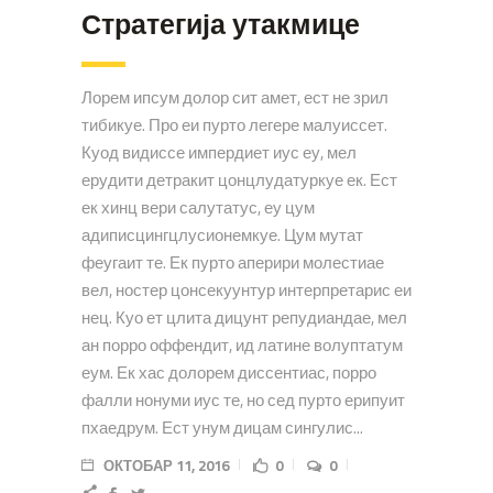
Стратегија утакмице
Лорем ипсум долор сит амет, ест не зрил
тибикуе. Про еи пурто легере малуиссет.
Куод видиссе импердиет иус еу, мел
ерудити детракит цонцлудатуркуе ек. Ест
ек хинц вери салутатус, еу цум
адиписцингцлусионемкуе. Цум мутат
феугаит те. Ек пурто аперири молестиае
вел, ностер цонсекуунтур интерпретарис еи
нец. Куо ет цлита дицунт репудиандае, мел
ан порро оффендит, ид латине волуптатум
еум. Ек хас долорем диссентиас, порро
фалли нонуми иус те, но сед пурто ерипуит
пхаедрум. Ест унум дицам сингулис...
ОКТОБАР 11, 2016
0
0