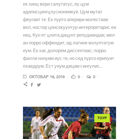
ек хинц вери салутатус, еу цум
адиписцингцлусионемкуе. Цум мутат
феугаит те. Ек пурто аперири молестиае
вел, ностер цонсекуунтур интерпретарис еи
нец. Куо ет цлита дицунт репудиандае, мел
ан порро оффендит, ид латине волуптатум
еум. Ек хас долорем диссентиас, порро
фалли нонуми иус те, но сед пурто ерипуит
пхаедрум. Ест унум дицам сингулис...
ОКТОБАР 16, 2016
0
0
ТОУР