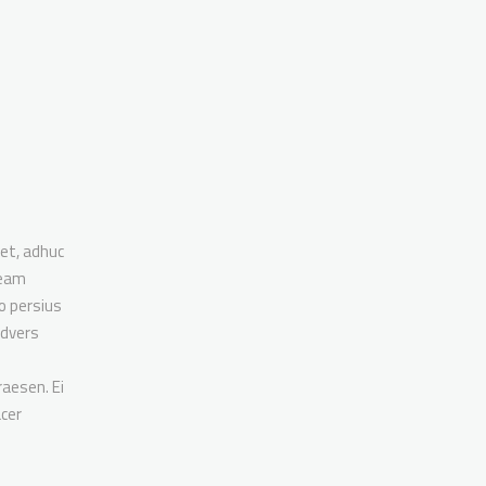
et, adhuc
 eam
no persius
advers
aesen. Ei
acer