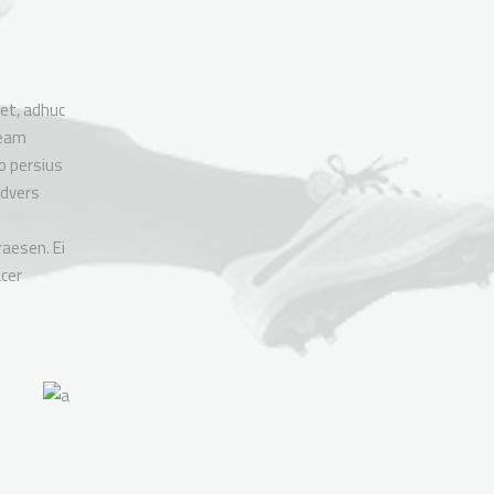
et, adhuc
 eam
no persius
advers
aesen. Ei
acer