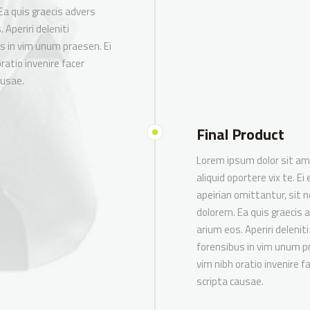
Ea quis graecis advers
 Aperiri deleniti
s in vim unum praesen. Ei
ratio invenire facer
ausae.
Final Product
Lorem ipsum dolor sit am
aliquid oportere vix te. Ei
apeirian omittantur, sit 
dolorem. Ea quis graecis 
arium eos. Aperiri deleniti
forensibus in vim unum pr
vim nibh oratio invenire f
scripta causae.