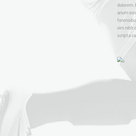
dolorem. 
arium eos.
forensibu
vim nibh o
scripta c