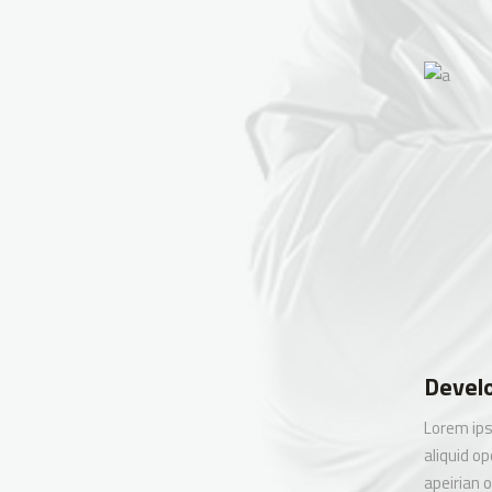
Devel
Lorem ips
aliquid op
apeirian 