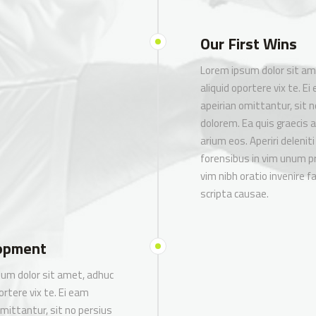
Our First Wins
Lorem ipsum dolor sit am
aliquid oportere vix te. Ei
apeirian omittantur, sit 
dolorem. Ea quis graecis 
arium eos. Aperiri deleniti
forensibus in vim unum pr
vim nibh oratio invenire f
scripta causae.
opment
um dolor sit amet, adhuc
ortere vix te. Ei eam
omittantur, sit no persius