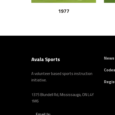
1977
News
Avala Sports
Codes
A volunteer based sports instruction
initiative.
Regis
1375 Blundell Rd, Mississauga, ON L4Y
1M6
Email Us: