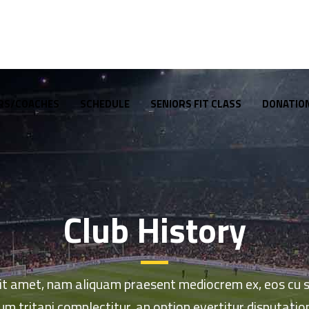
RS/COACHES
SCHEDULE
SENIORS FIT CLASS
DONATIO
Club History
it amet, nam aliquam praesent mediocrem ex, eos cu su
um tritani complectitur, an option evertitur disputation