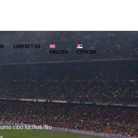
NS
CONTACT US
ENGLISH
СРПСКИ
mo cibo lucilius. No
i.