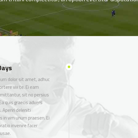
Days
um dolor sit amet, adhuc
ortere vix te. Ei eam
omittantur, sit no persius
Ea quis graecis advers
 Aperiri deleniti
s in vim unum praesen. Ei
ratio invenire facer
ausae.