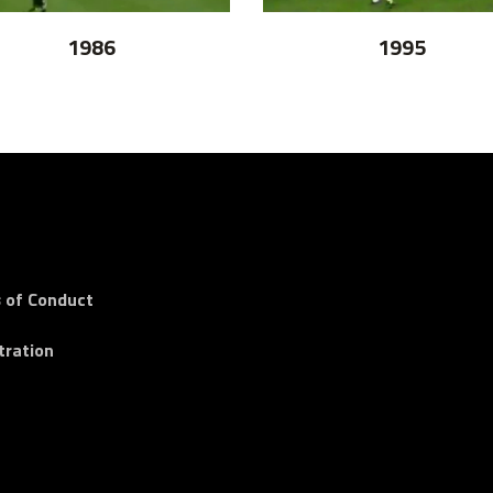
1986
1995
 of Conduct
tration