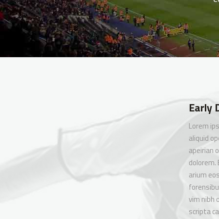
Early 
Lorem ips
aliquid op
apeirian 
dolorem. 
arium eos.
forensibu
vim nibh o
scripta c