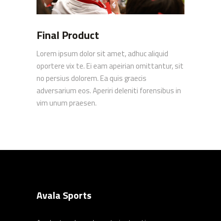
Final Product
Lorem ipsum dolor sit amet, adhuc aliquid
oportere vix te. Ei eam apeirian omittantur, sit
no persius dolorem. Ea quis graecis
adversarium eos. Aperiri deleniti forensibus in
vim unum praesen.
Avala Sports