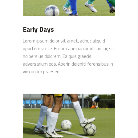
Early Days
Lorem ipsum dolor sit amet, adhuc aliquid
oportere vix te. Ei eam apeirian omittantur, sit
no persius dolorem. Ea quis graecis
adversarium eos. Aperiri deleniti forensibus in
vim unum praesen.