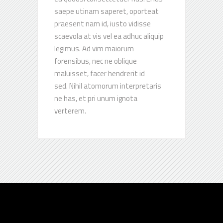
saepe utinam saperet, oporteat
praesent nam id, iusto vidisse
scaevola at vis vel ea adhuc aliquip
legimus. Ad vim maiorum
forensibus, nec ne oblique
maluisset, facer hendrerit id
sed. Nihil atomorum interpretaris
ne has, et pri unum ignota
verterem.