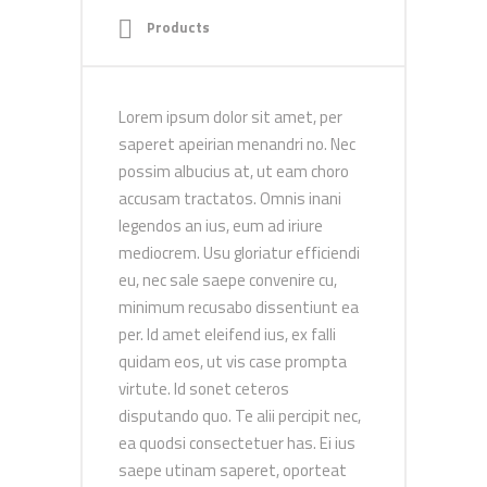
Products
Lorem ipsum dolor sit amet, per
saperet apeirian menandri no. Nec
possim albucius at, ut eam choro
accusam tractatos. Omnis inani
legendos an ius, eum ad iriure
mediocrem. Usu gloriatur efficiendi
eu, nec sale saepe convenire cu,
minimum recusabo dissentiunt ea
per. Id amet eleifend ius, ex falli
quidam eos, ut vis case prompta
virtute. Id sonet ceteros
disputando quo. Te alii percipit nec,
ea quodsi consectetuer has. Ei ius
saepe utinam saperet, oporteat