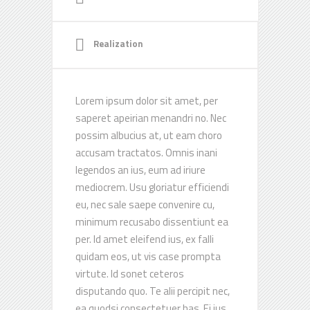
Realization
Lorem ipsum dolor sit amet, per
saperet apeirian menandri no. Nec
possim albucius at, ut eam choro
accusam tractatos. Omnis inani
legendos an ius, eum ad iriure
mediocrem. Usu gloriatur efficiendi
eu, nec sale saepe convenire cu,
minimum recusabo dissentiunt ea
per. Id amet eleifend ius, ex falli
quidam eos, ut vis case prompta
virtute. Id sonet ceteros
disputando quo. Te alii percipit nec,
ea quodsi consectetuer has. Ei ius