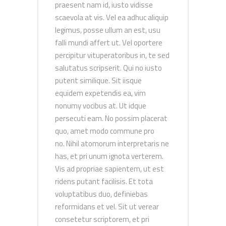
praesent nam id, iusto vidisse
scaevola at vis. Vel ea adhuc aliquip
legimus, posse ullum an est, usu
falli mundi affert ut. Vel oportere
percipitur vituperatoribus in, te sed
salutatus scripserit. Qui no iusto
putent similique. Sit iisque
equidem expetendis ea, vim
nonumy vocibus at. Ut idque
persecuti eam. No possim placerat
quo, amet modo commune pro
no. Nihil atomorum interpretaris ne
has, et pri unum ignota verterem.
Vis ad propriae sapientem, ut est
ridens putant facilisis. Et tota
voluptatibus duo, definiebas
reformidans et vel. Sit ut verear
consetetur scriptorem, et pri