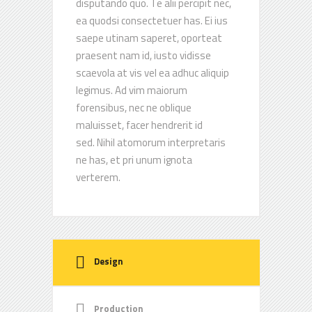
disputando quo. Te alii percipit nec,
ea quodsi consectetuer has. Ei ius
saepe utinam saperet, oporteat
praesent nam id, iusto vidisse
scaevola at vis vel ea adhuc aliquip
legimus. Ad vim maiorum
forensibus, nec ne oblique
maluisset, facer hendrerit id
sed. Nihil atomorum interpretaris
ne has, et pri unum ignota
verterem.
Design
Production