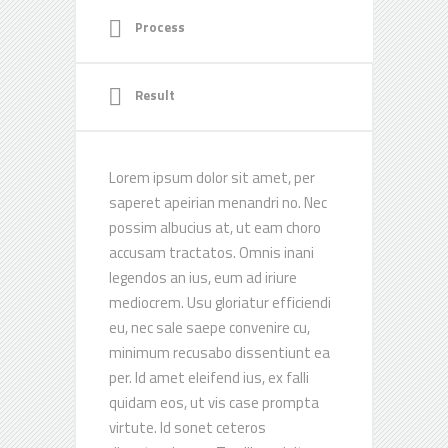
Process
Result
Lorem ipsum dolor sit amet, per
saperet apeirian menandri no. Nec
possim albucius at, ut eam choro
accusam tractatos. Omnis inani
legendos an ius, eum ad iriure
mediocrem. Usu gloriatur efficiendi
eu, nec sale saepe convenire cu,
minimum recusabo dissentiunt ea
per. Id amet eleifend ius, ex falli
quidam eos, ut vis case prompta
virtute. Id sonet ceteros